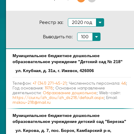
Реестр за:
2020 год
Выводить по:
100
Муниципальное бюджетное дошкольное
Наименование
Адрес
образовательное учреждение "Детский сад № 218"
ул. Клубная, д. 31а, г. Ижевск, 426006
Телефон:
+7 (341) 271-45-21
; Численность персонала:
46
;
Год основания:
1978
; Основное направление
деятельности:
Образование дошкольное
; Web-сайт:
https://ciur.ru/izh_dou/izh_ds218/default.aspx
; Email:
mskou-218@mail.ru
Муниципальное бюджетное дошкольное
образовательное учреждение детский сад "Березка"
ул. Кирова, д. 7, пос. Борок, Камбарский р-н,