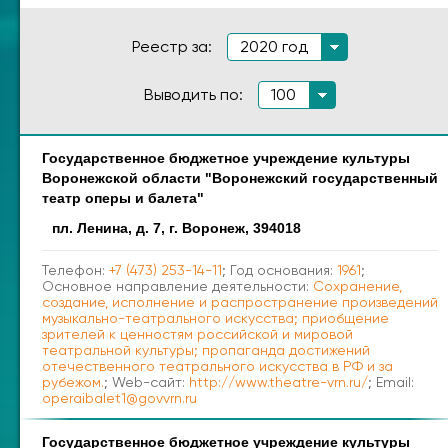
Реестр за:
2020 год
Выводить по:
100
Государственное бюджетное учреждение культуры
Наименование
Адрес
Воронежской области "Воронежский государственный
театр оперы и балета"
пл. Ленина, д. 7, г. Воронеж, 394018
Телефон:
+7 (473) 253-14-11
; Год основания:
1961
;
Основное направление деятельности:
Сохранение,
создание, исполнение и распространение произведений
музыкально-театрального искусства; приобщение
зрителей к ценностям российской и мировой
театральной культуры; пропаганда достижений
отечественного театрального искусства в РФ и за
рубежом.
; Web-сайт:
http://www.theatre-vrn.ru/
; Email:
operaibalet1@govvrn.ru
Государственное бюджетное учреждение культуры