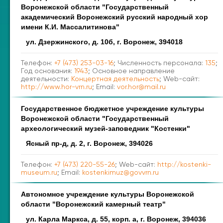
Воронежской области "Государственный
академический Воронежский русский народный хор
имени К.И. Массалитинова"
ул. Дзержинского, д. 10б, г. Воронеж, 394018
Телефон:
+7 (473) 253-03-16
; Численность персонала:
135
;
Год основания:
1943
; Основное направление
деятельности:
Концертная деятельность
; Web-сайт:
http://www.hor-vrn.ru
; Email:
vor.hor@mail.ru
Государственное бюджетное учреждение культуры
Воронежской области "Государственный
археологический музей-заповедник "Костенки"
Ясный пр-д, д. 2, г. Воронеж, 394026
Телефон:
+7 (473) 220-55-26
; Web-сайт:
http://kostenki-
museum.ru
; Email:
kostenkimuz@govvrn.ru
Автономное учреждение культуры Воронежской
области "Воронежский камерный театр"
ул. Карла Маркса, д. 55, корп. а, г. Воронеж, 394036