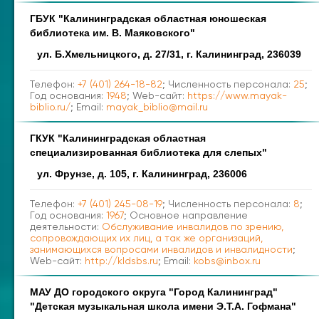
ГБУК "Калининградская областная юношеская
библиотека им. В. Маяковского"
ул. Б.Хмельницкого, д. 27/31, г. Калининград, 236039
Телефон:
+7 (401) 264-18-82
; Численность персонала:
25
;
Год основания:
1948
; Web-сайт:
https://www.mayak-
biblio.ru/
; Email:
mayak_biblio@mail.ru
ГКУК "Калининградская областная
специализированная библиотека для слепых"
ул. Фрунзе, д. 105, г. Калининград, 236006
Телефон:
+7 (401) 245-08-19
; Численность персонала:
8
;
Год основания:
1967
; Основное направление
деятельности:
Обслуживание инвалидов по зрению,
сопровождающих их лиц, а так же организаций,
занимающихся вопросами инвалидов и инвалидности
;
Web-сайт:
http://kldsbs.ru
; Email:
kobs@inbox.ru
МАУ ДО городского округа "Город Калининград"
"Детская музыкальная школа имени Э.Т.А. Гофмана"