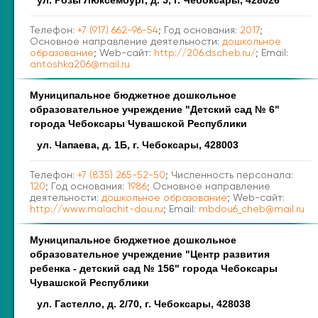
ул. Розы Люксембург, д. 5, г. Чебоксары, 428026
Телефон:
+7 (917) 662-96-54
; Год основания:
2017
;
Основное направление деятельности:
дошкольное
образование
; Web-сайт:
http://206.dscheb.ru/
; Email:
antoshka206@mail.ru
Муниципальное бюджетное дошкольное
образовательное учреждение "Детский сад № 6"
города Чебоксары Чувашской Республики
ул. Чапаева, д. 1Б, г. Чебоксары, 428003
Телефон:
+7 (835) 265-52-50
; Численность персонала:
120
; Год основания:
1986
; Основное направление
деятельности:
дошкольное образование
; Web-сайт:
http://www.malachit-dou.ru
; Email:
mbdou6_cheb@mail.ru
Муниципальное бюджетное дошкольное
образовательное учреждение "Центр развития
ребенка - детский сад № 156" города Чебоксары
Чувашской Республики
ул. Гастелло, д. 2/70, г. Чебоксары, 428038