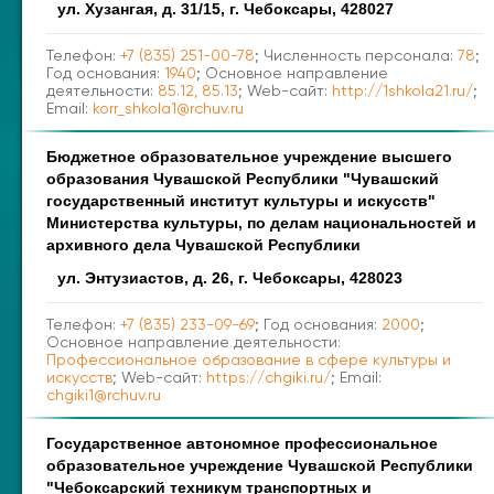
ул. Хузангая, д. 31/15, г. Чебоксары, 428027
Телефон:
+7 (835) 251-00-78
; Численность персонала:
78
;
Год основания:
1940
; Основное направление
деятельности:
85.12, 85.13
; Web-сайт:
http://1shkola21.ru/
;
Email:
korr_shkola1@rchuv.ru
Бюджетное образовательное учреждение высшего
образования Чувашской Республики "Чувашский
государственный институт культуры и искусств"
Министерства культуры, по делам национальностей и
архивного дела Чувашской Республики
ул. Энтузиастов, д. 26, г. Чебоксары, 428023
Телефон:
+7 (835) 233-09-69
; Год основания:
2000
;
Основное направление деятельности:
Профессиональное образование в сфере культуры и
искусств
; Web-сайт:
https://chgiki.ru/
; Email:
chgiki1@rchuv.ru
Государственное автономное профессиональное
образовательное учреждение Чувашской Республики
"Чебоксарский техникум транспортных и