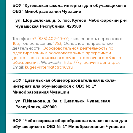
БОУ "Кугесьская школа-интернат для обучающихся с
ОВЗ" Минобразования Чувашии
ул. Шоршелская, д. 5, пос. Кугеси, Чебоксарский р-н,
Чувашская Республика, 429500
Телефон:
+7 (835) 402-10-01
; Численность персонала:
105
; Год основания:
1963
; Основное направление
деятельности:
Образовательная деятельность по
адаптированным образовательным программам
дошкольного, начального общего, основного общего
образования
; Web-сайт:
http://кугеси-интернат.рф
;
Email:
kugesyinternat@rchuv.ru
БОУ "Цивильская общеобразовательная школа-
интернат для обучающихся с ОВЗ № 1"
Минобразования Чувашии
ул. П.Иванова, д. 9а, г. Цивильск, Чувашская
Республика, 429900
БОУ "Чебоксарская общеобразовательная школа для
обучающихся с ОВЗ № 1" Минобразования Чувашии