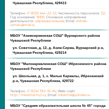
Чувашская Республика, 429413
Телефон:
+7 (835) 444-22-12
; Численность персонала:
32
;
Год основания:
1888
; Основное направление
деятельности:
образовательная
; Email:
shihab-
urmaru@mail.ru
МБОУ "Азимсирминская СОШ" Вурнарского района
Чувашской Республики
ул. Советская, д. 12, д. Азим-Сирма, Вурнарский р-н,
Чувашская Республика, 429214
МБОУ "Малокармалинская СОШ" Ибресинского района
Чувашской Республики
ул. Школьная, д. 1, с. Малые Кармалы, Ибресинский
р-н, Чувашская Республика, 429722
Телефон:
+7 (834) 382-74-94
; Web-сайт:
http://mkarmal.my1.ru
; Email:
mkarmal@yandex.ru
МБОУ "Средняя образовательная школа № 45" города