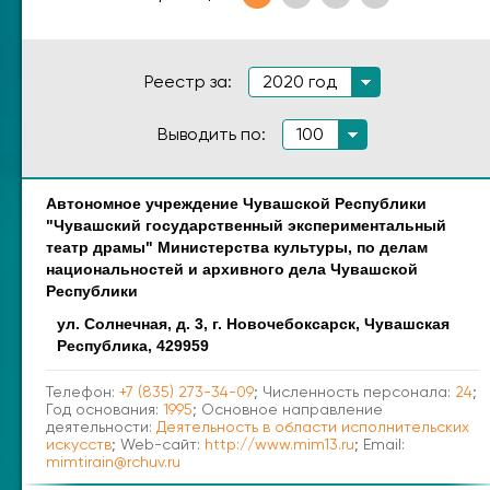
Реестр за:
2020 год
Выводить по:
100
Автономное учреждение Чувашской Республики
Наименование
Адрес
"Чувашский государственный экспериментальный
театр драмы" Министерства культуры, по делам
национальностей и архивного дела Чувашской
Республики
ул. Солнечная, д. 3, г. Новочебоксарск, Чувашская
Республика, 429959
Телефон:
+7 (835) 273-34-09
; Численность персонала:
24
;
Год основания:
1995
; Основное направление
деятельности:
Деятельность в области исполнительских
искусств
; Web-сайт:
http://www.mim13.ru
; Email:
mimtirain@rchuv.ru