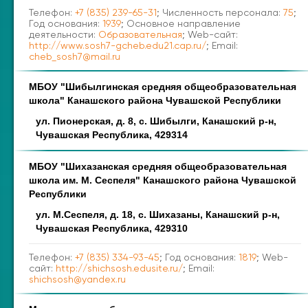
Телефон:
+7 (835) 239-65-31
; Численность персонала:
75
;
Год основания:
1939
; Основное направление
деятельности:
Образовательная
; Web-сайт:
http://www.sosh7-gcheb.edu21.cap.ru/
; Email:
cheb_sosh7@mail.ru
МБОУ "Шибылгинская средняя общеобразовательная
школа" Канашского района Чувашской Республики
ул. Пионерская, д. 8, с. Шибылги, Канашский р-н,
Чувашская Республика, 429314
МБОУ "Шихазанская средняя общеобразовательная
школа им. М. Сеспеля" Канашского района Чувашской
Республики
ул. М.Сеспеля, д. 18, с. Шихазаны, Канашский р-н,
Чувашская Республика, 429310
Телефон:
+7 (835) 334-93-45
; Год основания:
1819
; Web-
сайт:
http://shichsosh.edusite.ru/
; Email:
shichsosh@yandex.ru