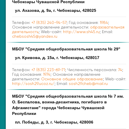
Чебоксары Чувашской Республики
ул. Ахазова, д. 9а, г. Чебоксары, 428025
Телефон:
+7 (835) 240-94-57
; Год основания:
1984
;
Основное направление деятельности:
образовательная
деятельность
; Web-сайт:
http://www.sh45.ru
; Email:
chebsosh45@yandex.ru
МБОУ "Средняя общеобразовательная школа № 29"
ул. Кривова, д. 15а, г. Чебоксары, 428017
Телефон:
+7 (835) 223-69-71
; Численность персонала:
74
;
Год основания:
1974
; Основное направление
деятельности:
Основное общее образование
; Web-сайт:
http://sosh29.ucoz.ru/
; Email:
sosh29cheb@mail.ru
МБОУ "Средняя общеобразовательная школа № 7 им.
О. Беспалова, воина-десантника, погибшего в
Афганистане" города Чебоксары Чувашской
Республики
пл. Победы, д. 3, г. Чебоксары, 428006