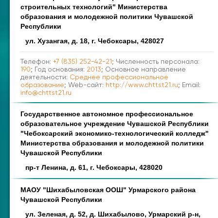
строительных технологий" Министерства
образования и молодежной политики Чувашской
Республики
ул. Хузангая, д. 18, г. Чебоксары, 428027
Телефон:
+7 (835) 252-42-21
; Численность персонала:
190
; Год основания:
2013
; Основное направление
деятельности:
Cреднее профессиональное
образование
; Web-сайт:
http://www.chttst21.ru
; Email:
info@chttst21.ru
Государственное автономное профессиональное
образовательное учреждение Чувашской Республики
"Чебоксарский экономико-технологический колледж"
Министерства образования и молодежной политики
Чувашской Республики
пр-т Ленина, д. 61, г. Чебоксары, 428020
МАОУ "Шихабыловская ООШ" Урмарского района
Чувашской Республики
ул. Зеленая, д. 52, д. Шихабылово, Урмарский р-н,