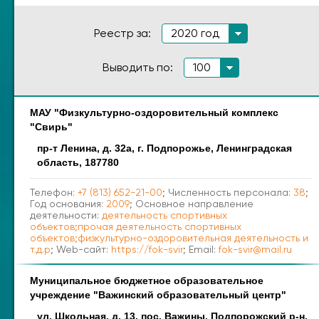
Реестр за:
2020 год
Выводить по:
100
МАУ "Физкультурно-оздоровительный комплекс
Наименование
Адрес
"Свирь"
пр-т Ленина, д. 32а, г. Подпорожье, Ленинградская
область, 187780
Телефон:
+7 (813) 652-21-00
; Численность персонала:
38
;
Год основания:
2009
; Основное направление
деятельности:
деятельность спортивных
объектов;прочая деятельность спортивных
объектов;физкультурно-оздоровительная деятельность и
т.д.р
; Web-сайт:
https://fok-svir
; Email:
fok-svir@mail.ru
Муниципальное бюджетное образовательное
учреждение "Важинский образовательный центр"
ул. Школьная, д. 13, пос. Важины, Подпорожский р-н,