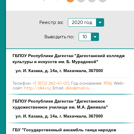
Реестр за:
2020 год
Выводить по:
10
ГБПОУ Республики Дагестан "Дагестанский колледж
Наименование
Адрес
культуры и искусств им. Б. Мурадовой"
ул. И. Казака, д. 14а, г. Махачкала, 367000
Телефон:
+7 (872) 262-41-00
; Год основания:
1956
; Web-
сайт:
http://dkki.ru
; Email:
dkki@mail.ru
ГБПОУ Республики Дагестан "Дагестанское
художественное училище им. М.А. Джемала"
ул. И. Казака, д. 14а, г. Махачкала, 367000
ГБУ "Государственный ансамбль танца народов