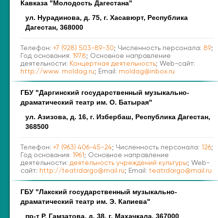
Кавказа "Молодость Дагестана"
ул. Нурадинова, д. 75, г. Хасавюрт, Республика
Дагестан, 368000
Телефон:
+7 (928) 503-89-30
; Численность персонала:
89
;
Год основания:
1978
; Основное направление
деятельности:
Концертная деятельность
; Web-сайт:
http://www. moldag.ru
; Email:
moldag@inbox.ru
ГБУ "Даргинский государственный музыкально-
драматический театр им. О. Батырая"
ул. Азизова, д. 16, г. Избербаш, Республика Дагестан,
368500
Телефон:
+7 (963) 406-45-24
; Численность персонала:
126
;
Год основания:
1961
; Основное направление
деятельности:
деятельность учреждений культуры
; Web-
сайт:
http://teatrdargo@mail.ru
; Email:
teatrdargo@mail.ru
ГБУ "Лакский государственный музыкально-
драматический театр им. Э. Капиева"
пр-т Р. Гамзатова, д. 38, г. Махачкала, 367000